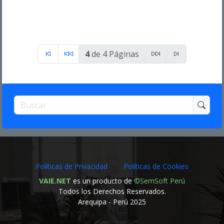
4
de 4 Páginas
Políticas de Privacidad
Políticas de Cookies
VAIE.NET
es un producto de
©SemSoft Perú
Todos los Derechos Reservados.
Arequipa - Perú 2025